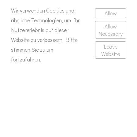
Wir verwenden Cookies und
Allow
ähnliche Technologien, um Ihr
Allow
Nutzererlebnis auf dieser
Necessary
Fußball- und Autofan?
Website zu verbessern. Bitte
Leave
stimmen Sie zu um
Website
SCHREIB MIR
fortzufahren.
KONTAKT