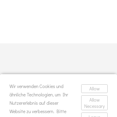
Wir verwenden Cookies und
Allow
Tauchgang gefällig?
ähnliche Technologien, um Ihr
Allow
Nutzererlebnis auf dieser
Necessary
Website zu verbessern. Bitte
SCHREIB MIR
Leave