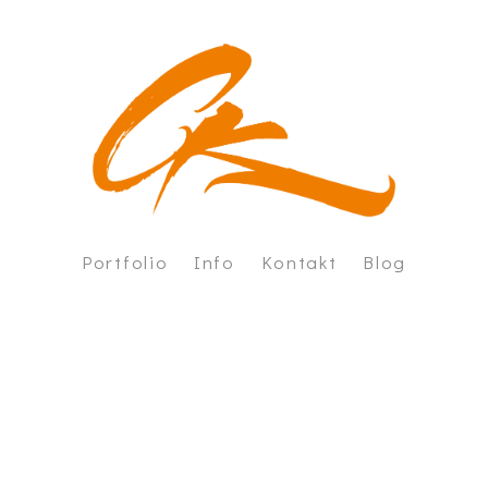
Portfolio
Info
Kontakt
Blog
nd- und Objektgestaltungen
Über mich
rkshops
Vorgehen
eie Arbeiten
Leistungen
Let's talk about money
FAQ