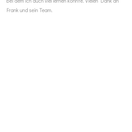
bei dem ich auch viel lernen konnte. Vielen Dank an
Frank und sein Team.