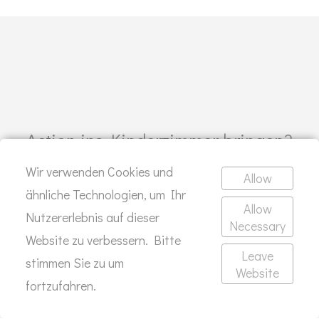
Action ins Kinderzimmer bringen?
Wir verwenden Cookies und
Allow
SCHREIB MIR
ähnliche Technologien, um Ihr
Allow
Nutzererlebnis auf dieser
Necessary
Website zu verbessern. Bitte
Leave
KONTAKT
stimmen Sie zu um
Website
fortzufahren.