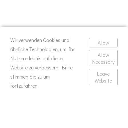
Wir verwenden Cookies und
Allow
ähnliche Technologien, um Ihr
Allow
Ideas become clearer when
Nutzererlebnis auf dieser
Necessary
Website zu verbessern. Bitte
shaped with intention. I create
Leave
stimmen Sie zu um
Website
work that speaks with purpose,
fortzufahren.
emotion, and attention to detail.
Let's get started on your next