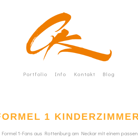
Portfolio
Info
Kontakt
Blog
nd- und Objektgestaltungen
Über mich
rkshops
Vorgehen
eie Arbeiten
Leistungen
Let's talk about money
FORMEL 1 KINDERZIMME
FAQ
 Formel 1-Fans aus Rottenburg am Neckar mit einem passende