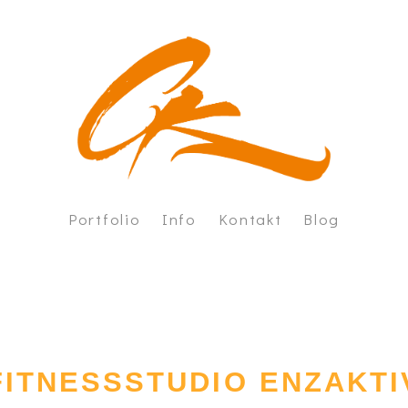
Portfolio
Info
Kontakt
Blog
nd- und Objektgestaltungen
Über mich
rkshops
Vorgehen
eie Arbeiten
Leistungen
Let's talk about money
FAQ
FITNESSSTUDIO ENZAKTI