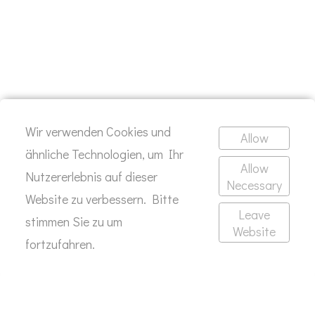
Wir verwenden Cookies und
Allow
ähnliche Technologien, um Ihr
Werkstatt pimpen?
Allow
Nutzererlebnis auf dieser
Necessary
Website zu verbessern. Bitte
SCHREIB MIR
Leave
stimmen Sie zu um
Website
fortzufahren.
KONTAKT