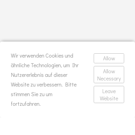
Lass den Frühling einziehen
Wir verwenden Cookies und
Allow
ähnliche Technologien, um Ihr
SCHREIB MIR
Allow
Nutzererlebnis auf dieser
Necessary
Website zu verbessern. Bitte
Leave
stimmen Sie zu um
Website
KONTAKT
fortzufahren.