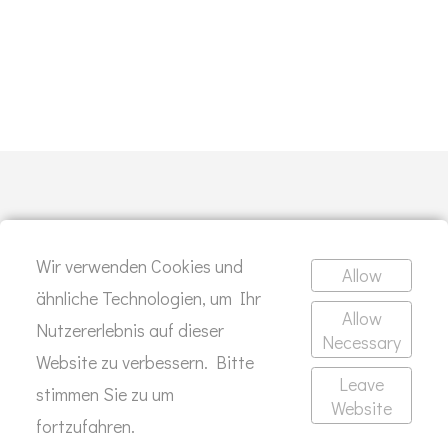
Wir verwenden Cookies und
Allow
ähnliche Technologien, um Ihr
Allow
Dein Büro braucht etwas pepp?
Nutzererlebnis auf dieser
Necessary
Website zu verbessern. Bitte
Leave
SCHREIB MIR
stimmen Sie zu um
Website
fortzufahren.